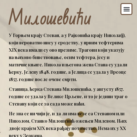
Пређи
Из
Милошевићи
на
садржај
У Горњем крају Стеван, а у Рајковића крају Никола(ј),
који вероватно нису у сродству, у првим тефтерима
XIX века имали су ово презиме. Трагови који указују
на њихово бивствовање, осим тефтера, јесу и
матичне књиге. Никола и његова жена Стана су удали
ћерку, Јелену 1848. године, а Јелица се удала у Вреоце
1857. године после очеве смрти.
Станица, ћерка Стевана Милошевића, у августу 1857.
године се удала у Велике Црљене, и то је једини траг о
Стевану који се за сада може наћи.
Не зна се ни чији је, и да ли има везе са Стеваном или
Николом, Станко Милошевић ожењен Милевом. Њих
двоје крајем XIX века рађају потомство. Нема их у XX
веку у Зеокама.