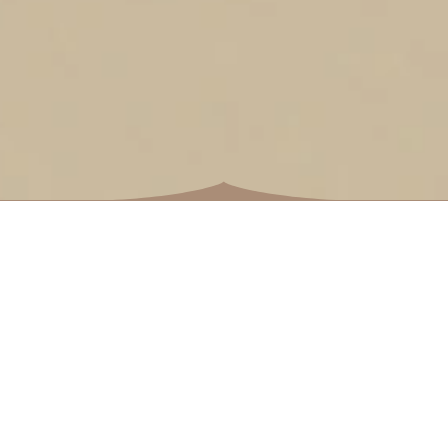
Порекло и
генеалогија