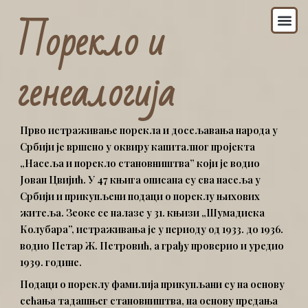
Пређи
Из
Порекло и
на
садржај
генеалогија
Прво истраживање порекла и досељавања народа у
Србији је вршено у оквиру капиталног пројекта
„Насеља и порекло становништва” који је водио
Јован Цвијић. У 47 књига описана су сва насеља у
Србији и прикупљени подаци о пореклу њихових
житеља. Зеоке се налазе у 31. књизи „Шумадиска
Колубара”, истраживања је у периоду од 1933. до 1936.
водио Петар Ж. Петровић, а грађу проверио и уредио
1939. године.
Подаци о пореклу фамилија прикупљани су на основу
сећања тадашњег становништва, на основу предања