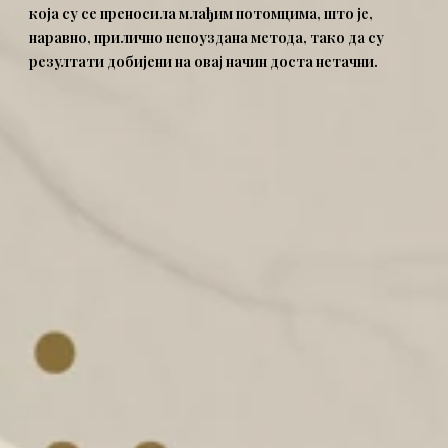
која су се преносила млађим потомцима, што је,
наравно, прилично непоуздана метода, тако да су
резултати добијени на овај начин доста нетачни.