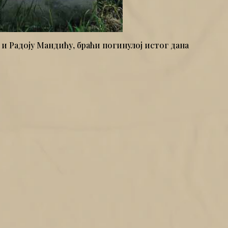
и Радоју Мандићу, браћи погинулој истог дана