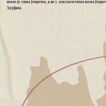
имао је сина Јеврема, али у документима нема Јевр
Ђурђиц.