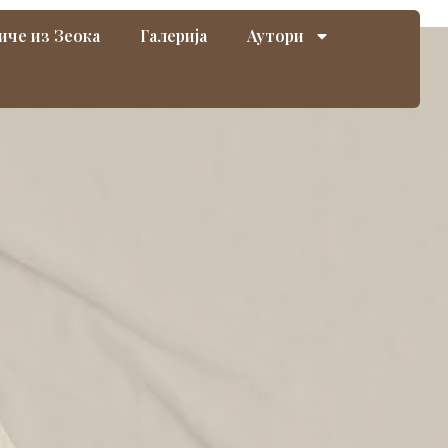
иче из Зеока
Галерија
Аутори