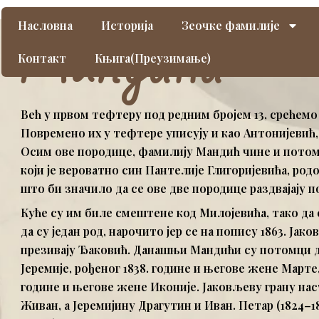
Пређи
Мандићи
Насловна
Историја
Зеочке фамилије
на
садржај
Контакт
Књига(Преузимање)
Већ у првом тефтеру под редним бројем 13, срећемо
Повремено их у тефтере уписују и као Антонијевић, 
Осим ове породице, фамилију Мандић чине и потом
који је вероватно син Пантелије Глигоријевића, ро
што би значило да се ове две породице раздвајају п
Куће су им биле смештене код Милојевића, тако д
да су један род, нарочито јер се на попису 1863. Јако
презивају Ђаковић. Данашњи Мандићи су потомци д
Јеремије, рођеног 1838. године и његове жене Марте, 
године и његове жене Иконије. Јаковљеву грану нас
Живан, а Јеремијину Драгутин и Иван. Петар (1824