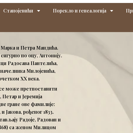
Станојевићи
Порекло и генеалогија
Пр
 Марка и Петра Мандића.
сигурно по оцу, Антонију.
ци Радосава Пантелића,
доначелника Милојевића,
очетком XX века.
а се може претпоставити
в, Петар и Јеремија
ве гране ове фамилије:
и Јакова, рођеног 1833.
тављају Радоје, Радован и
–1868) са женом Милицом