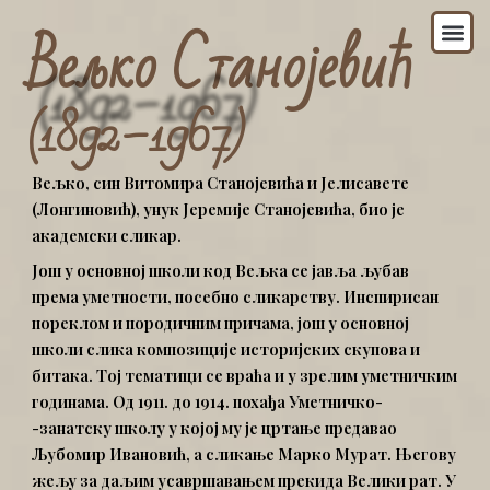
Пређи
Из
Вељко Станојевић
на
садржај
(1892–1967)
Вељко, син Витомира Станојевића и Јелисавете
(Лонгиновић), унук Јеремије Станојевића, био је
академски сликар.
Још у основној школи код Вељка се јавља љубав
према уметности, посебно сликарству. Инспирисан
пореклом и породичним причама, још у основној
школи слика композиције историјских скупова и
битака. Тој тематици се враћа и у зрелим уметничким
годинама. Од 1911. до 1914. похађа Уметничко-
-занатску школу у којој му је цртање предавао
Љубомир Ивановић, а сликање Марко Мурат. Његову
жељу за даљим усавршавањем прекида Велики рат. У