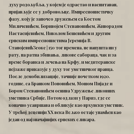
духу родољубља, у којем је одрастао и васпитаван,
пријављује се у добровољце. Импресионистичку
фазу, коју је започео дружењем са Костом
Миличевићем, Боривојем Стевановићем, Живорадом
Настасијевићем, Николом Бешевићем и другим
српским импресионистима Јеремија В.
СтанојевићЗеоке | 150 тог времена, не напушта ни у
рату, па ратна збивања, ликове сабораца, чак и за
време боравка и лечења на Крфу, и медитеранске
пејзаже приказује у духу тог уметничког правца.
После демобилизације, тачније почетком 1920.
године, са Бранком Поповићем, Мошом Пијаде и
Бором Стевановићем оснива Удружење ликовних
уметника Србије. Потом одлази у Париз, где се
коначно усавршава и обликује као врхунски уметник.
У трећој деценији XX века Вељко остаје упамћен као
један од најзначајнијих српских сликара.