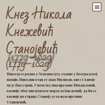
Пређи
Из
Кнез Никола
на
садржај
Кнежевић
Станојевић
(1779–1829)
Никола се родио у Зеокама 1779. године у Београдској
нахији. Николин отац се звао Милисав, кнез Станоје
му је био стриц. У почетку има презиме Михаиловић,
касније због кнежевског порекла Кнежевић, да би се
касније по стрицу Станоју усталило презиме
Станојевић.