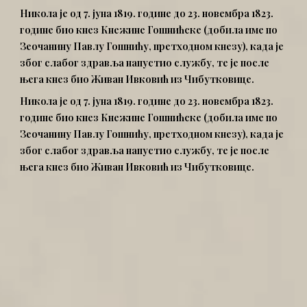
Никола је од 7. јуна 1819. године до 23. новембра 1823.
године био кнез Кнежине Гошнићске (добила име по
Зеочанину Павлу Гошнићу, претходном кнезу), када је
због слабог здравља напустио службу, те је после
њега кнез био Живан Ивковић из Чибутковице.
Никола је од 7. јуна 1819. године до 23. новембра 1823.
године био кнез Кнежине Гошнићске (добила име по
Зеочанину Павлу Гошнићу, претходном кнезу), када је
због слабог здравља напустио службу, те је после
њега кнез био Живан Ивковић из Чибутковице.