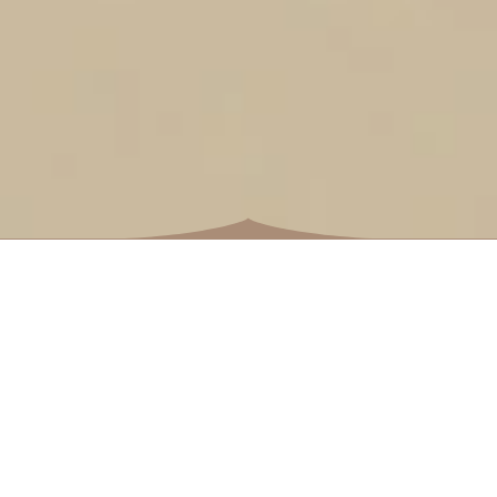
Кнез Никола
Кнежевић