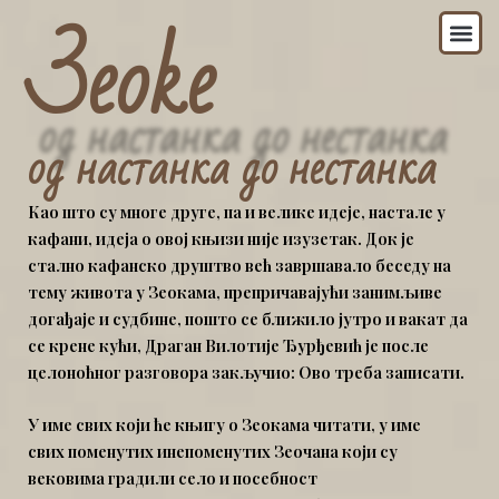
Зeoke
Пређи
Из
на
садржај
од настанка до нестанка
К
ао што су многе друге, па и велике идеје, настале у
кафани, идеја о овој књизи није изузетак. Док је
стално кафанско друштво већ завршавало беседу на
тему живота у Зеокама, препричавајући занимљиве
догађаје и судбине, пошто се ближило јутро и вакат да
се крене кући, Драган Вилотије Ђурђевић је после
целоноћног разговора закључио:
Ово треба записати
.
У име свих који ће књигу о Зеокама читати, у име
свих поменутих инепоменутих Зеочана који су
вековима градили село и посебност