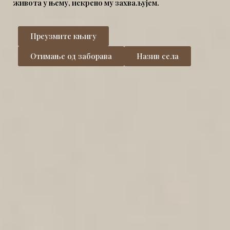
живота у њему, искрено му захваљујем.
Преузмите књигу
Отимање од заборава
Назив села